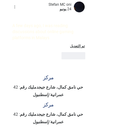
Stefan MC oni
24 يونيو
A few days ago, I was reading 
discussions about online gaming 
platforms in Malays 
تم التعديل
إعجاب
مركز
حي نامق كمال، شارع جيجدمليك رقم: 42
عمرانية/إسطنبول
مركز
حي نامق كمال، شارع جيجدمليك رقم: 42
عمرانية/إسطنبول