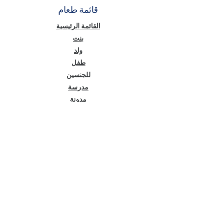
قائمة طعام
القائمة الرئيسية
بنت
ولد
طفل
للجنسين
مدرسة
مدونة
لإعلام
اتفاقية العضوية
اتفاقية البيع عن بعد
الخصوصية والأمان
نص معلومات قانون حماية البيانات الشخصية
(KVKK)
سياسة ملفات تعريف الارتباط