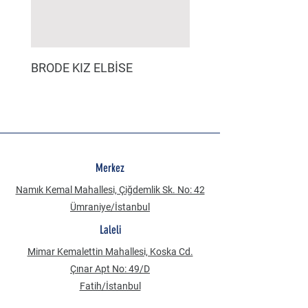
BRODE KIZ ELBİSE
MÜSLİN ERKEK ŞORT
Merkez
Namık Kemal Mahallesi, Çiğdemlik Sk. No: 42
Ümraniye/İstanbul
Laleli
Mimar Kemalettin Mahallesi, Koska Cd.
Çınar Apt No: 49/D
Fatih/İstanbul