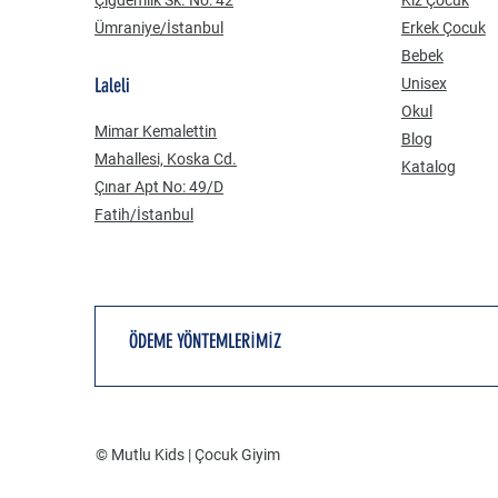
Ümraniye/İstanbul
Erkek Çocuk
Bebek
Laleli
Unisex
Okul
Mimar Kemalettin
Blog
Mahallesi, Koska Cd.
Katalog
Çınar Apt No: 49/D
Fatih/İstanbul
ÖDEME YÖNTEMLERİMİZ
© Mutlu Kids | Çocuk Giyim