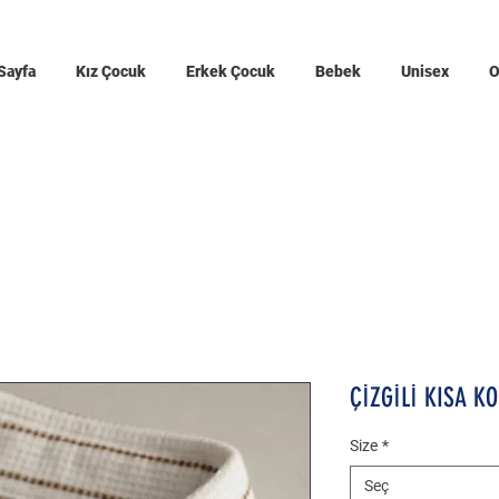
Sayfa
Kız Çocuk
Erkek Çocuk
Bebek
Unisex
O
ÇİZGİLİ KISA K
Size
*
Seç