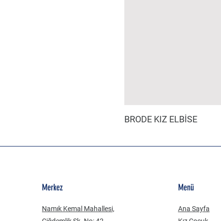
BRODE KIZ ELBİSE
Merkez
Menü
Namık Kemal Mahallesi,
Ana Sayfa
Çiğdemlik Sk. No: 42
Kız Çocuk