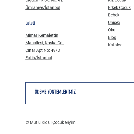
Ümraniye/İstanbul
Erkek Çocuk
Bebek
Laleli
Unisex
Okul
Mimar Kemalettin
Blog
Mahallesi, Koska Cd.
Katalog
Çınar Apt No: 49/D
Fatih/İstanbul
ÖDEME YÖNTEMLERİMİZ
© Mutlu Kids | Çocuk Giyim