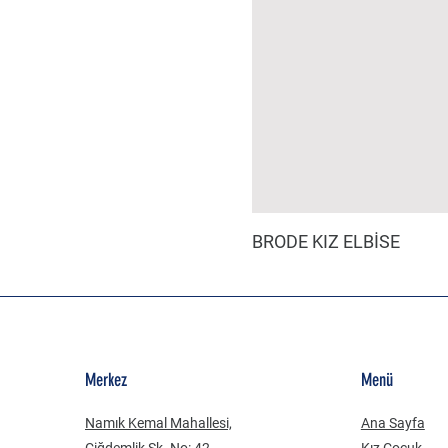
BRODE KIZ ELBİSE
Merkez
Menü
Namık Kemal Mahallesi,
Ana Sayfa
Çiğdemlik Sk. No: 42
Kız Çocuk