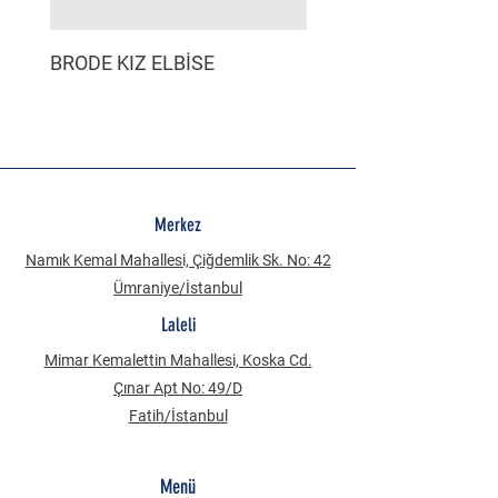
BRODE KIZ ELBİSE
MÜSLİN ERKEK ŞORT
Merkez
Namık Kemal Mahallesi, Çiğdemlik Sk. No: 42
Ümraniye/İstanbul
Laleli
Mimar Kemalettin Mahallesi, Koska Cd.
Çınar Apt No: 49/D
Fatih/İstanbul
Menü