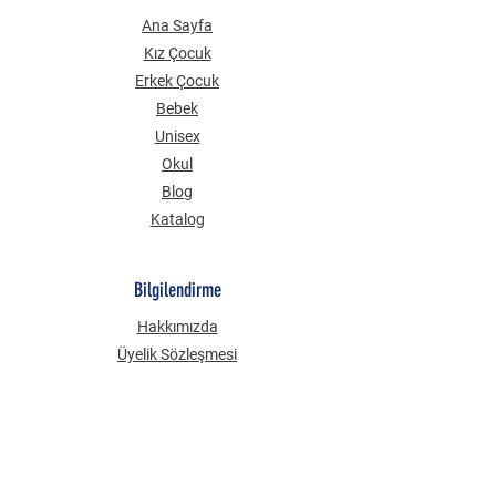
Ana Sayfa
Kız Çocuk
Erkek Çocuk
Bebek
Unisex
Okul
Blog
Katalog
Bilgilendirme
Hakkımızda
Üyelik Sözleşmesi
Mesafeli Satış Sözleşmesi
Gizlilik Güvenlik
KVKK Aydınlatma Metni
Çerez Politikası
Sık Sorulan Sorular