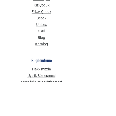
Kız Çocuk
Erkek Çocuk
Bebek
Unisex
Okul
Blog
Katalog
Bilgilendirme
Hakkımızda
Üyelik Sözleşmesi
Mesafeli Satış Sözleşmesi
Gizlilik Güvenlik
KVKK Aydınlatma Metni
Çerez Politikası
Sık Sorulan Sorular