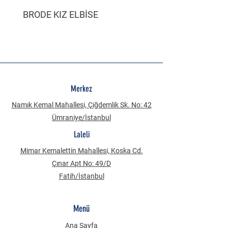
BRODE KIZ ELBİSE
MÜSLİN ERKEK ŞORT
Merkez
Namık Kemal Mahallesi, Çiğdemlik Sk. No: 42
Ümraniye/İstanbul
Laleli
Mimar Kemalettin Mahallesi, Koska Cd.
Çınar Apt No: 49/D
Fatih/İstanbul
Menü
Ana Sayfa