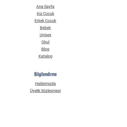
Ana Sayfa
Kız Çocuk
Erkek Çocuk
Bebek
Unisex
Okul
Blog
Katalog
Bilgilendirme
Hakkımızda
Üyelik Sözleşmesi
Mesafeli Satış Sözleşmesi
Gizlilik Güvenlik
KVKK Aydınlatma Metni
Çerez Politikası
Sık Sorulan Sorular