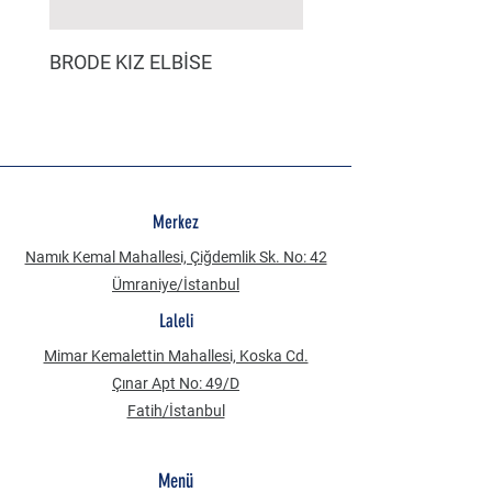
BRODE KIZ ELBİSE
MÜSLİN ERKEK ŞORT
Merkez
Namık Kemal Mahallesi, Çiğdemlik Sk. No: 42
Ümraniye/İstanbul
Laleli
Mimar Kemalettin Mahallesi, Koska Cd.
Çınar Apt No: 49/D
Fatih/İstanbul
Menü