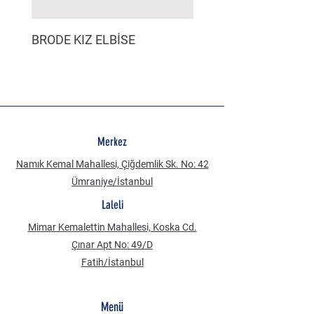
BRODE KIZ ELBİSE
MÜSLİN ERKEK ŞORT
Merkez
Namık Kemal Mahallesi, Çiğdemlik Sk. No: 42
Ümraniye/İstanbul
Laleli
Mimar Kemalettin Mahallesi, Koska Cd.
Çınar Apt No: 49/D
Fatih/İstanbul
Menü