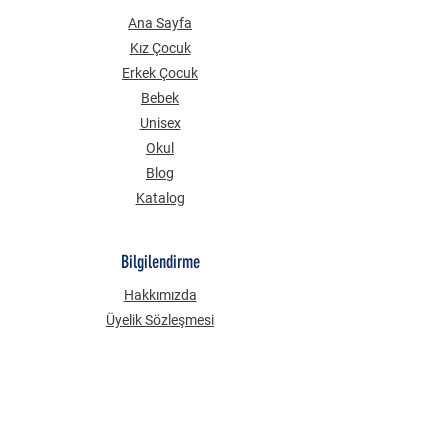
Ana Sayfa
Kız Çocuk
Erkek Çocuk
Bebek
Unisex
Okul
Blog
Katalog
Bilgilendirme
Hakkımızda
Üyelik Sözleşmesi
Mesafeli Satış Sözleşmesi
Gizlilik Güvenlik
KVKK Aydınlatma Metni
Çerez Politikası
Sık Sorulan Sorular