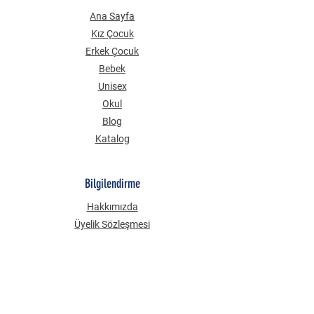
Ana Sayfa
Kız Çocuk
Erkek Çocuk
Bebek
Unisex
Okul
Blog
Katalog
Bilgilendirme
Hakkımızda
Üyelik Sözleşmesi
Mesafeli Satış Sözleşmesi
Gizlilik Güvenlik
KVKK Aydınlatma Metni
Çerez Politikası
Sık Sorulan Sorular