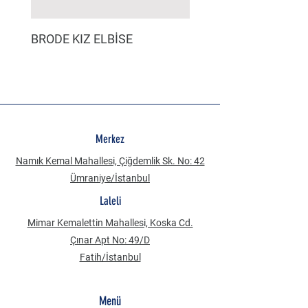
BRODE KIZ ELBİSE
MÜSLİN ERKEK ŞORT
Merkez
Namık Kemal Mahallesi, Çiğdemlik Sk. No: 42
Ümraniye/İstanbul
Laleli
Mimar Kemalettin Mahallesi, Koska Cd.
Çınar Apt No: 49/D
Fatih/İstanbul
Menü