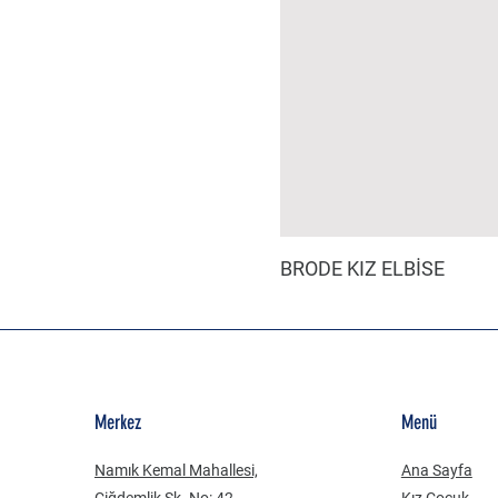
BRODE KIZ ELBİSE
Merkez
Menü
Namık Kemal Mahallesi,
Ana Sayfa
Çiğdemlik Sk. No: 42
Kız Çocuk