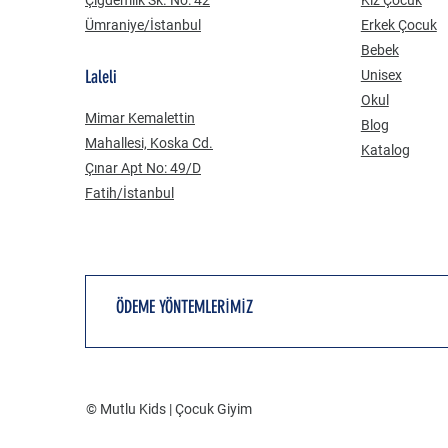
Ümraniye/İstanbul
Erkek Çocuk
Bebek
Laleli
Unisex
Okul
Mimar Kemalettin
Blog
Mahallesi, Koska Cd.
Katalog
Çınar Apt No: 49/D
Fatih/İstanbul
ÖDEME YÖNTEMLERİMİZ
© Mutlu Kids | Çocuk Giyim