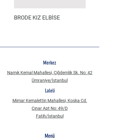
BRODE KIZ ELBİSE
MÜSLİN ERKEK ŞORT
Merkez
Namık Kemal Mahallesi, Çiğdemlik Sk. No: 42
Ümraniye/İstanbul
Laleli
Mimar Kemalettin Mahallesi, Koska Cd.
Çınar Apt No: 49/D
Fatih/İstanbul
Menü