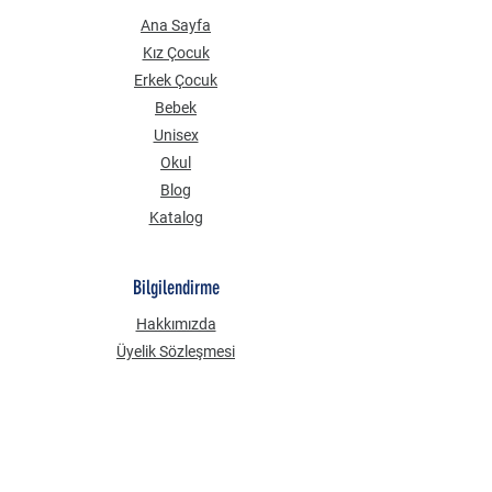
Ana Sayfa
Kız Çocuk
Erkek Çocuk
Bebek
Unisex
Okul
Blog
Katalog
Bilgilendirme
Hakkımızda
Üyelik Sözleşmesi
Mesafeli Satış Sözleşmesi
Gizlilik Güvenlik
KVKK Aydınlatma Metni
Çerez Politikası
Sık Sorulan Sorular