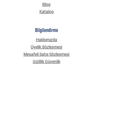
Blog
Katalog
Bilgilendirme
Hakkımızda
Üyelik Sözleşmesi
Mesafeli Satış Sözleşmesi
Gizlilik Güvenlik
KVKK Aydınlatma Metni
Çerez Politikası
Sık Sorulan Sorular
BİZDEN HABERLER
E-mail Adresi
*