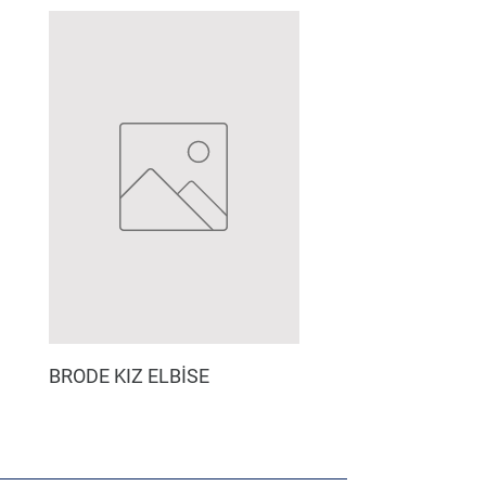
BRODE KIZ ELBİSE
MÜSLİN ERKEK ŞORT