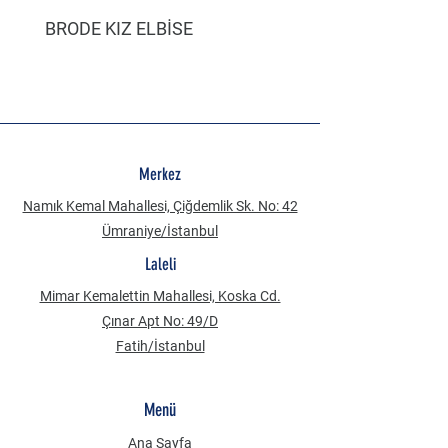
BRODE KIZ ELBİSE
MÜSLİN ERKEK ŞORT
Merkez
Namık Kemal Mahallesi, Çiğdemlik Sk. No: 42
Ümraniye/İstanbul
Laleli
Mimar Kemalettin Mahallesi, Koska Cd.
Çınar Apt No: 49/D
Fatih/İstanbul
Menü
Ana Sayfa