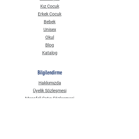
Kız Çocuk
Erkek Çocuk
Bebek
Unisex
Okul
Blog
Katalog
Bilgilendirme
Hakkımızda
Üyelik Sözleşmesi
Mesafeli Satış Sözleşmesi
Gizlilik Güvenlik
KVKK Aydınlatma Metni
Çerez Politikası
Sık Sorulan Sorular