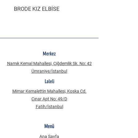
BRODE KIZ ELBİSE
MÜSLİN ERKEK ŞORT
Merkez
Namık Kemal Mahallesi, Çiğdemlik Sk. No: 42
Ümraniye/İstanbul
Laleli
Mimar Kemalettin Mahallesi, Koska Cd.
Çınar Apt No: 49/D
Fatih/İstanbul
Menü
Ana Sayfa