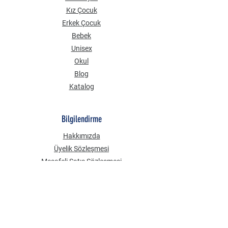
Kız Çocuk
Erkek Çocuk
Bebek
Unisex
Okul
Blog
Katalog
Bilgilendirme
Hakkımızda
Üyelik Sözleşmesi
Mesafeli Satış Sözleşmesi
Gizlilik Güvenlik
KVKK Aydınlatma Metni
Çerez Politikası
Sık Sorulan Sorular