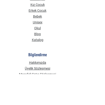
Kız Çocuk
Erkek Çocuk
Bebek
Unisex
Okul
Blog
Katalog
Bilgilendirme
Hakkımızda
Üyelik Sözleşmesi
Mesafeli Satış Sözleşmesi
Gizlilik Güvenlik
KVKK Aydınlatma Metni
Çerez Politikası
Sık Sorulan Sorular