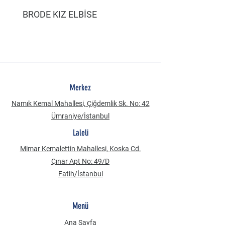
BRODE KIZ ELBİSE
MÜSLİN ERKEK ŞORT
Merkez
Namık Kemal Mahallesi, Çiğdemlik Sk. No: 42
Ümraniye/İstanbul
Laleli
Mimar Kemalettin Mahallesi, Koska Cd.
Çınar Apt No: 49/D
Fatih/İstanbul
Menü
Ana Sayfa