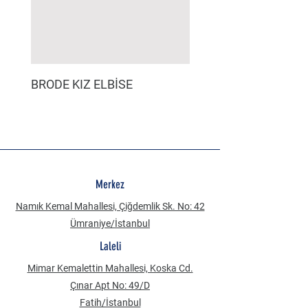
BRODE KIZ ELBİSE
MÜSLİN ERKEK ŞORT
Merkez
Namık Kemal Mahallesi, Çiğdemlik Sk. No: 42
Ümraniye/İstanbul
Laleli
Mimar Kemalettin Mahallesi, Koska Cd.
Çınar Apt No: 49/D
Fatih/İstanbul