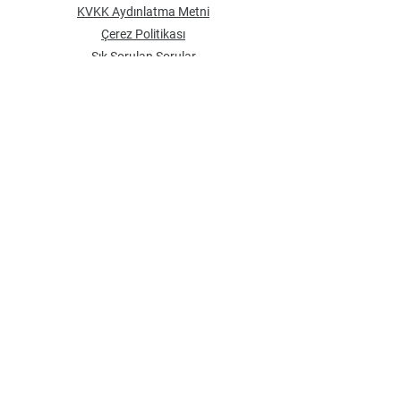
KVKK Aydınlatma Metni
Çerez Politikası
Sık Sorulan Sorular
BİZDEN HABERLER
E-mail Adresi
*
Bültenimize Üye Olun
Gönder
Sosyal Medya