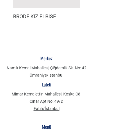
BRODE KIZ ELBİSE
MÜSLİN ERKEK ŞORT
Merkez
Namık Kemal Mahallesi, Çiğdemlik Sk. No: 42
Ümraniye/İstanbul
Laleli
Mimar Kemalettin Mahallesi, Koska Cd.
Çınar Apt No: 49/D
Fatih/İstanbul
Menü