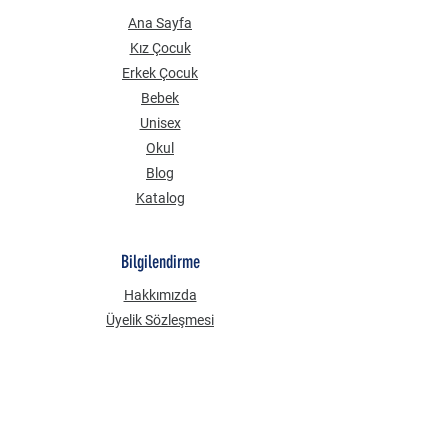
Ana Sayfa
Kız Çocuk
Erkek Çocuk
Bebek
Unisex
Okul
Blog
Katalog
Bilgilendirme
Hakkımızda
Üyelik Sözleşmesi
Mesafeli Satış Sözleşmesi
Gizlilik Güvenlik
KVKK Aydınlatma Metni
Çerez Politikası
Sık Sorulan Sorular