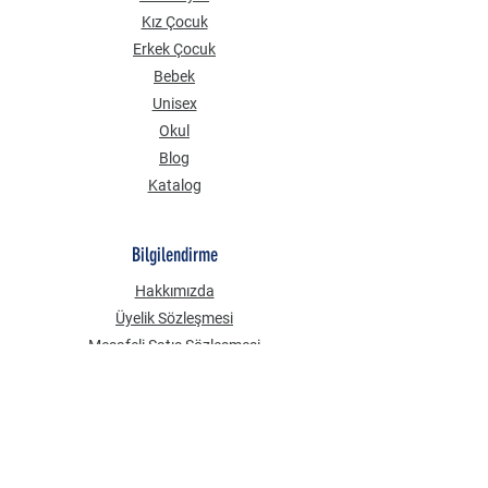
Kız Çocuk
Erkek Çocuk
Bebek
Unisex
Okul
Blog
Katalog
Bilgilendirme
Hakkımızda
Üyelik Sözleşmesi
Mesafeli Satış Sözleşmesi
Gizlilik Güvenlik
KVKK Aydınlatma Metni
Çerez Politikası
Sık Sorulan Sorular