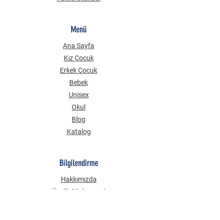
Menü
Ana Sayfa
Kız Çocuk
Erkek Çocuk
Bebek
Unisex
Okul
Blog
Katalog
Bilgilendirme
Hakkımızda
Üyelik Sözleşmesi
Mesafeli Satış Sözleşmesi
Gizlilik Güvenlik