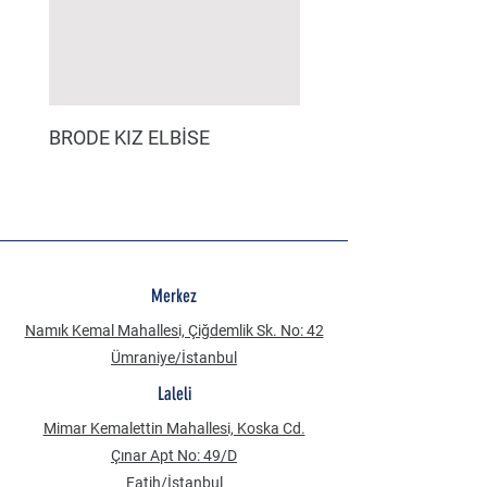
BRODE KIZ ELBİSE
MÜSLİN ERKEK ŞORT
Merkez
Namık Kemal Mahallesi, Çiğdemlik Sk. No: 42
Ümraniye/İstanbul
Laleli
Mimar Kemalettin Mahallesi, Koska Cd.
Çınar Apt No: 49/D
Fatih/İstanbul