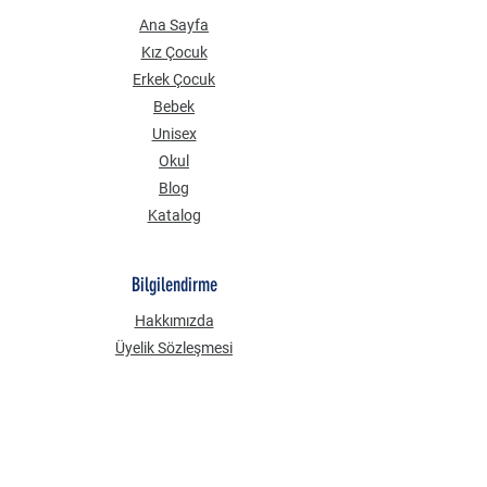
Ana Sayfa
Kız Çocuk
Erkek Çocuk
Bebek
Unisex
Okul
Blog
Katalog
Bilgilendirme
Hakkımızda
Üyelik Sözleşmesi
Mesafeli Satış Sözleşmesi
Gizlilik Güvenlik
KVKK Aydınlatma Metni
Çerez Politikası
Sık Sorulan Sorular