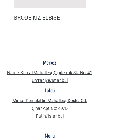
BRODE KIZ ELBİSE
MÜSLİN ERKEK ŞORT
Merkez
Namık Kemal Mahallesi, Çiğdemlik Sk. No: 42
Ümraniye/İstanbul
Laleli
Mimar Kemalettin Mahallesi, Koska Cd.
Çınar Apt No: 49/D
Fatih/İstanbul
Menü