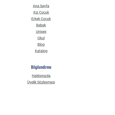
Ana Sayfa
Kız Çocuk
Erkek Çocuk
Bebek
Unisex
Okul
Blog
Katalog
Bilgilendirme
Hakkımızda
Üyelik Sözleşmesi
Mesafeli Satış Sözleşmesi
Gizlilik Güvenlik
KVKK Aydınlatma Metni
Çerez Politikası
Sık Sorulan Sorular