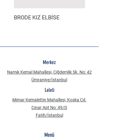
BRODE KIZ ELBİSE
MÜSLİN ERKEK ŞORT
Merkez
Namık Kemal Mahallesi, Çiğdemlik Sk. No: 42
Ümraniye/İstanbul
Laleli
Mimar Kemalettin Mahallesi, Koska Cd.
Çınar Apt No: 49/D
Fatih/İstanbul
Menü