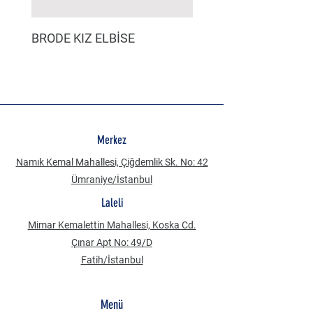
BRODE KIZ ELBİSE
MÜSLİN ERKEK ŞORT
Merkez
Namık Kemal Mahallesi, Çiğdemlik Sk. No: 42
Ümraniye/İstanbul
Laleli
Mimar Kemalettin Mahallesi, Koska Cd.
Çınar Apt No: 49/D
Fatih/İstanbul
Menü