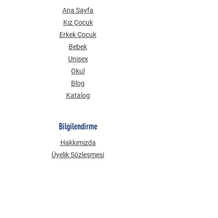
Ana Sayfa
Kız Çocuk
Erkek Çocuk
Bebek
Unisex
Okul
Blog
Katalog
Bilgilendirme
Hakkımızda
Üyelik Sözleşmesi
Mesafeli Satış Sözleşmesi
Gizlilik Güvenlik
KVKK Aydınlatma Metni
Çerez Politikası
Sık Sorulan Sorular