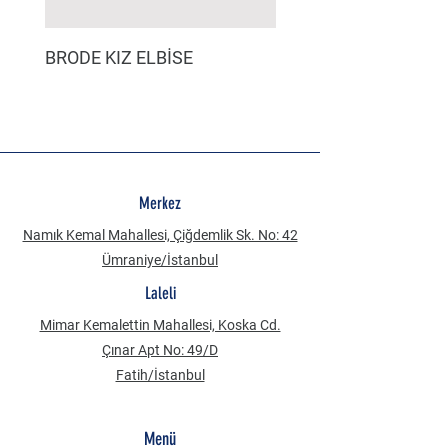
BRODE KIZ ELBİSE
MÜSLİN ERKEK ŞORT
Merkez
Namık Kemal Mahallesi, Çiğdemlik Sk. No: 42
Ümraniye/İstanbul
Laleli
Mimar Kemalettin Mahallesi, Koska Cd.
Çınar Apt No: 49/D
Fatih/İstanbul
Menü