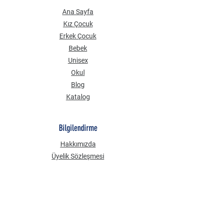
Ana Sayfa
Kız Çocuk
Erkek Çocuk
Bebek
Unisex
Okul
Blog
Katalog
Bilgilendirme
Hakkımızda
Üyelik Sözleşmesi
Mesafeli Satış Sözleşmesi
Gizlilik Güvenlik
KVKK Aydınlatma Metni
Çerez Politikası
Sık Sorulan Sorular