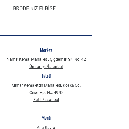
BRODE KIZ ELBİSE
MÜSLİN ERKEK ŞORT
Merkez
Namık Kemal Mahallesi, Çiğdemlik Sk. No: 42
Ümraniye/İstanbul
Laleli
Mimar Kemalettin Mahallesi, Koska Cd.
Çınar Apt No: 49/D
Fatih/İstanbul
Menü
Ana Sayfa