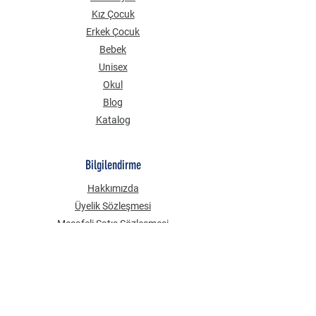
Kız Çocuk
Erkek Çocuk
Bebek
Unisex
Okul
Blog
Katalog
Bilgilendirme
Hakkımızda
Üyelik Sözleşmesi
Mesafeli Satış Sözleşmesi
Gizlilik Güvenlik
KVKK Aydınlatma Metni
Çerez Politikası
Sık Sorulan Sorular