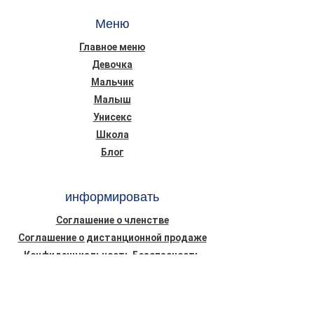
Меню
Главное меню
Девочка
Мальчик
Малыш
Унисекс
Школа
Блог
информировать
Соглашение о членстве
Соглашение о дистанционной продаже
Конфиденциальность Безопасность
Информационный текст о Законе о
защите персональных данных (КВКК)
Политика использования файлов cookie