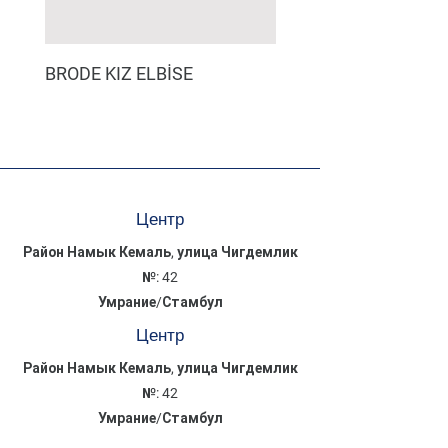
BRODE KIZ ELBİSE
MÜSLİN ERKEK ŞORT
Центр
Район Намык Кемаль, улица Чигдемлик
№: 42
Умрание/Стамбул
Центр
Район Намык Кемаль, улица Чигдемлик
№: 42
Умрание/Стамбул