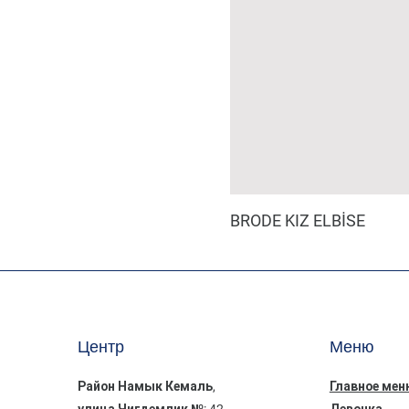
BRODE KIZ ELBİSE
Центр
Меню
Район Намык Кемаль,
Главное мен
улица Чигдемлик №: 42
Девочка