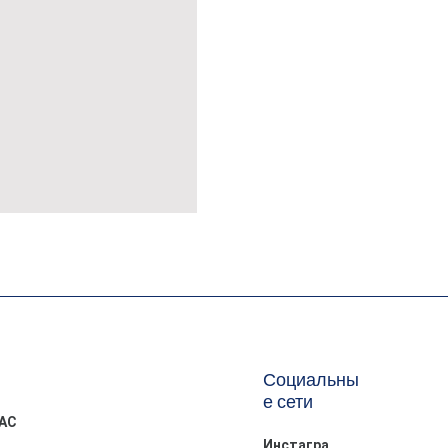
MÜSLİN ERKEK ŞORT
Социальны
е сети
АС
Инстагра