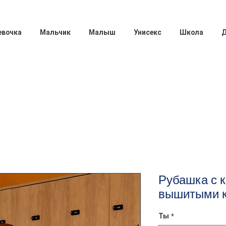
евочка
Мальчик
Малыш
Унисекс
Школа
Д
Рубашка с к
вышитыми 
Ты
*