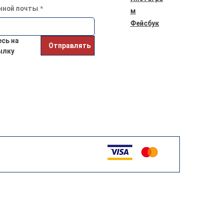
нной почты
*
м
Фейсбук
ь на 
Отправлять
ылку