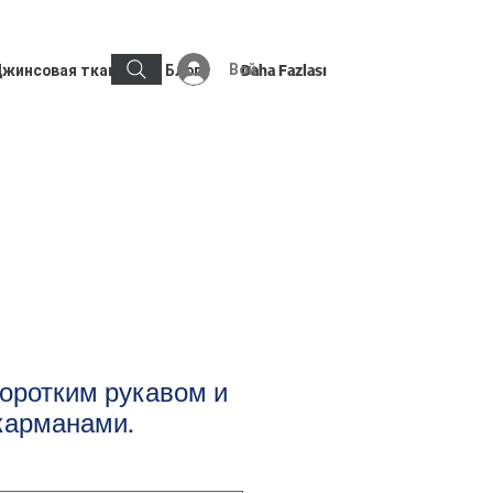
Войти
жинсовая ткань
Блог
Daha Fazlası
оротким рукавом и
карманами.