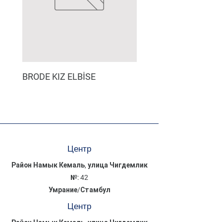
BRODE KIZ ELBİSE
MÜSLİN ERKEK ŞORT
Центр
Район Намык Кемаль, улица Чигдемлик
№: 42
Умрание/Стамбул
Центр