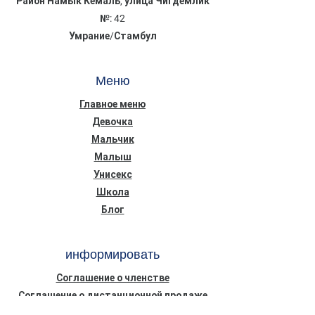
Район Намык Кемаль, улица Чигдемлик
№: 42
Умрание/Стамбул
Меню
Главное меню
Девочка
Мальчик
Малыш
Унисекс
Школа
Блог
информировать
Соглашение о членстве
Соглашение о дистанционной продаже
Конфиденциальность Безопасность