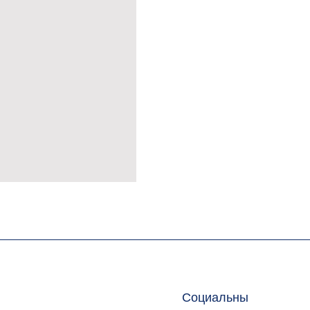
MÜSLİN ERKEK ŞORT
Социальны