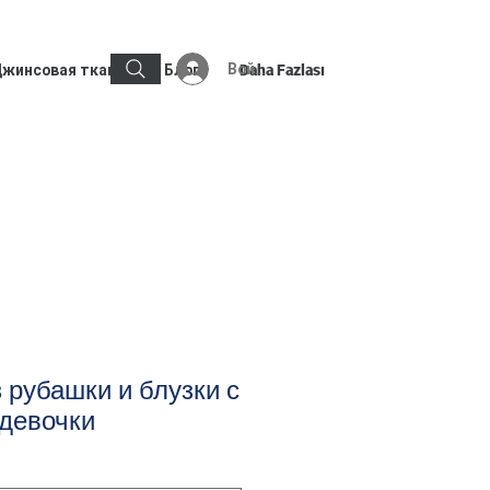
Войти
жинсовая ткань
Блог
Daha Fazlası
 рубашки и блузки с
 девочки