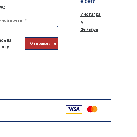
е сети
АС
Инстагра
нной почты
*
м
Фейсбук
ь на 
Отправлять
ылку