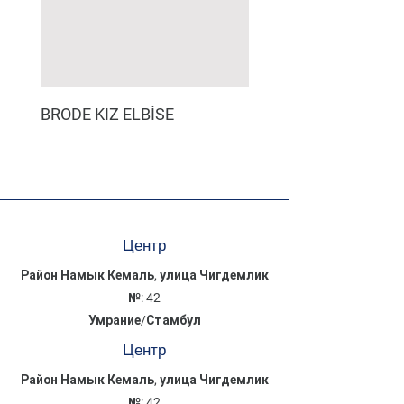
BRODE KIZ ELBİSE
MÜSLİN ERKEK ŞORT
Центр
Район Намык Кемаль, улица Чигдемлик
№: 42
Умрание/Стамбул
Центр
Район Намык Кемаль, улица Чигдемлик
№: 42