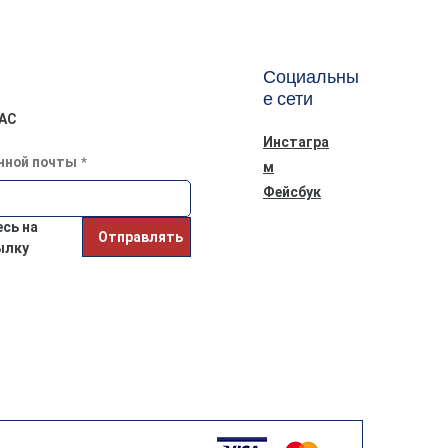
Социальны
е сети
АС
Инстагра
нной почты
*
м
Фейсбук
ь на 
Отправлять
ылку