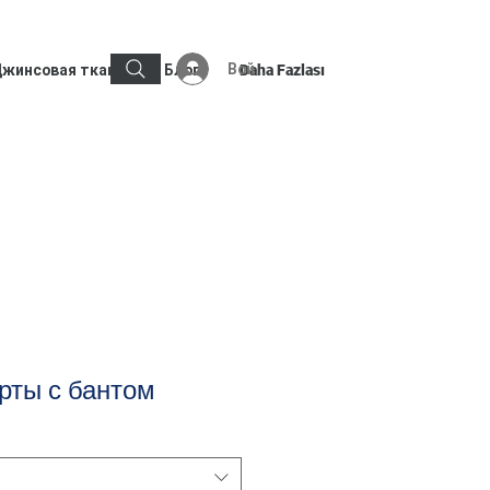
Войти
жинсовая ткань
Блог
Daha Fazlası
рты с бантом