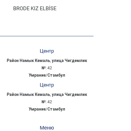
BRODE KIZ ELBİSE
MÜSLİN ERKEK ŞORT
Центр
Район Намык Кемаль, улица Чигдемлик
№: 42
Умрание/Стамбул
Центр
Район Намык Кемаль, улица Чигдемлик
№: 42
Умрание/Стамбул
Меню