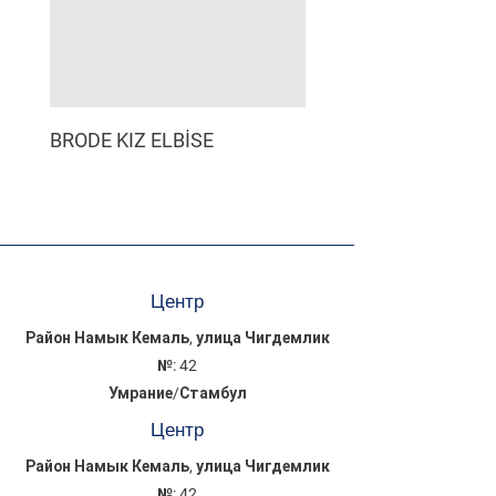
BRODE KIZ ELBİSE
MÜSLİN ERKEK ŞORT
Центр
Район Намык Кемаль, улица Чигдемлик
№: 42
Умрание/Стамбул
Центр
Район Намык Кемаль, улица Чигдемлик
№: 42