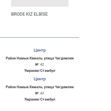
BRODE KIZ ELBİSE
MÜSLİN ERKEK ŞORT
Центр
Район Намык Кемаль, улица Чигдемлик
№: 42
Умрание/Стамбул
Центр
Район Намык Кемаль, улица Чигдемлик
№: 42
Умрание/Стамбул