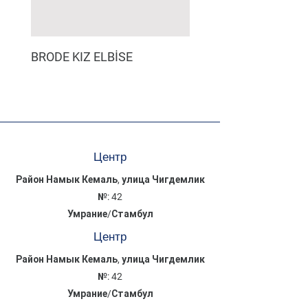
BRODE KIZ ELBİSE
MÜSLİN ERKEK ŞORT
Центр
Район Намык Кемаль, улица Чигдемлик
№: 42
Умрание/Стамбул
Центр
Район Намык Кемаль, улица Чигдемлик
№: 42
Умрание/Стамбул