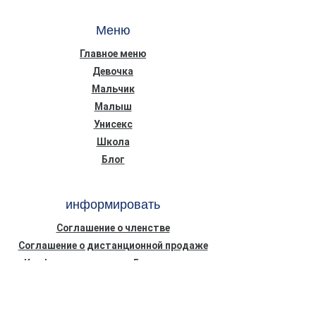
Меню
Главное меню
Девочка
Мальчик
Малыш
Унисекс
Школа
Блог
информировать
Соглашение о членстве
Соглашение о дистанционной продаже
Конфиденциальность Безопасность
Информационный текст о Законе о
защите персональных данных (КВКК)
Политика использования файлов cookie