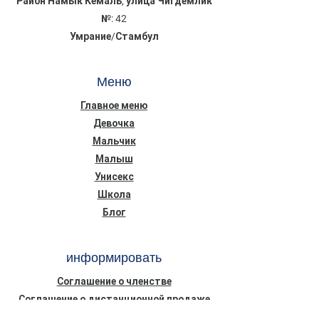
Район Намык Кемаль, улица Чигдемлик
№: 42
Умрание/Стамбул
Меню
Главное меню
Девочка
Мальчик
Малыш
Унисекс
Школа
Блог
информировать
Соглашение о членстве
Соглашение о дистанционной продаже
Конфиденциальность Безопасность