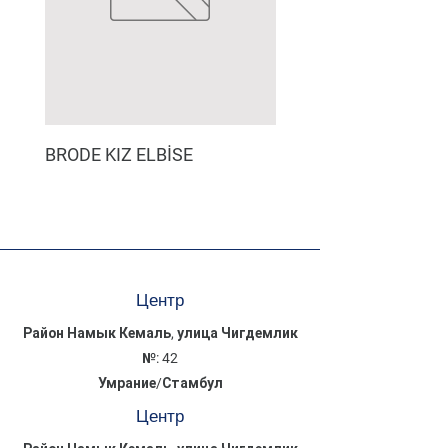
BRODE KIZ ELBİSE
MÜSLİN ERKEK ŞORT
Центр
Район Намык Кемаль, улица Чигдемлик
№: 42
Умрание/Стамбул
Центр