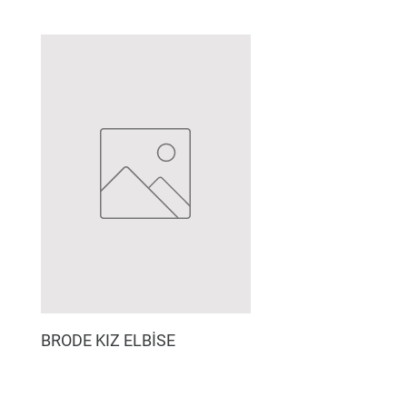
BRODE KIZ ELBİSE
MÜSLİN ERKEK ŞORT