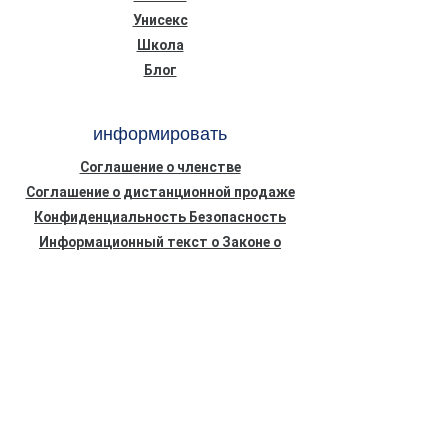
Унисекс
Школа
Блог
информировать
Соглашение о членстве
Соглашение о дистанционной продаже
Конфиденциальность Безопасность
Информационный текст о Законе о
защите персональных данных (КВКК)
Политика использования файлов cookie
НОВОСТИ ОТ НАС
Адрес электронной почты
*