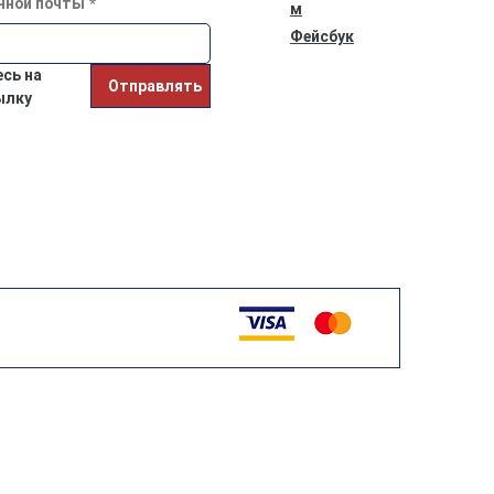
нной почты
*
м
Фейсбук
ь на 
Отправлять
ылку