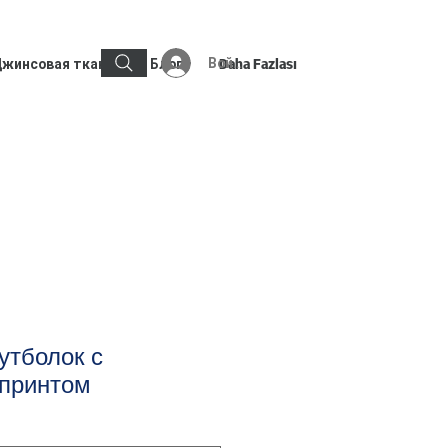
Войти
жинсовая ткань
Блог
Daha Fazlası
утболок с
принтом