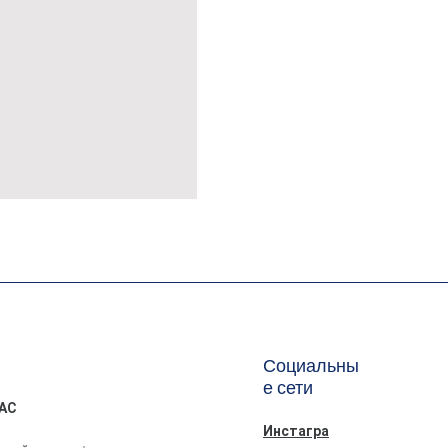
MÜSLİN ERKEK ŞORT
Социальны
е сети
АС
Инстагра