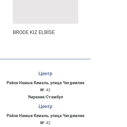
BRODE KIZ ELBİSE
MÜSLİN ERKEK ŞORT
Центр
Район Намык Кемаль, улица Чигдемлик
№: 42
Умрание/Стамбул
Центр
Район Намык Кемаль, улица Чигдемлик
№: 42