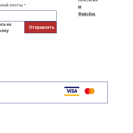
нной почты
*
м
Фейсбук
ь на 
Отправлять
ылку