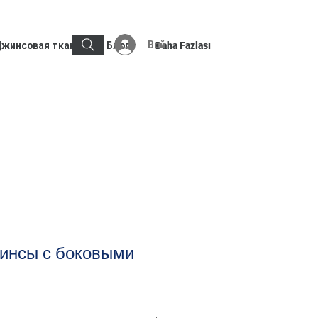
Войти
жинсовая ткань
Блог
Daha Fazlası
инсы с боковыми