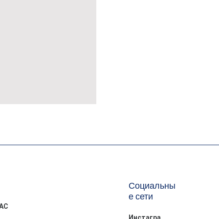
MÜSLİN ERKEK ŞORT
Социальны
е сети
АС
Инстагра