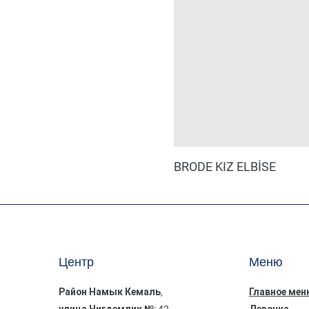
BRODE KIZ ELBİSE
Центр
Меню
Район Намык Кемаль,
Главное мен
улица Чигдемлик №: 42
Девочка