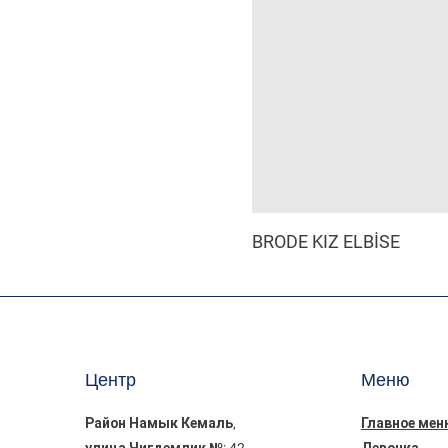
BRODE KIZ ELBİSE
Центр
Меню
Район Намык Кемаль,
Главное мен
улица Чигдемлик №: 42
Девочка