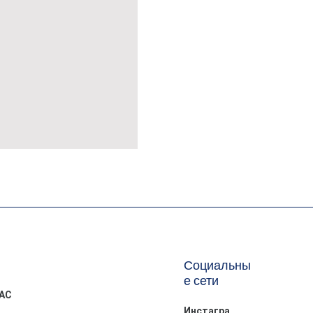
MÜSLİN ERKEK ŞORT
Социальны
е сети
АС
Инстагра