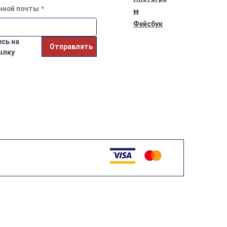
нной почты
*
м
Фейсбук
ь на 
Отправлять
ылку