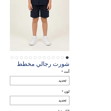
شورت رجالي مخطط
أنت
*
لون
*