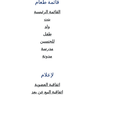
قائمة طعام
القائمة الرئيسية
بنت
ولد
طفل
للجنسين
مدرسة
مدونة
لإعلام
اتفاقية العضوية
اتفاقية البيع عن بعد
الخصوصية والأمان
نص معلومات قانون حماية البيانات الشخصية
(KVKK)
سياسة ملفات تعريف الارتباط