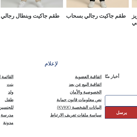
يز
طقم جاكيت رجالي بسحاب
طقم جاكيت وبنطال رجالي
ي
لإعلام
أخبار منّا
اتفاقية العضوية
القائمة 
اتفاقية البيع عن بعد
بنت
الخصوصية والأمان
ولد
نص معلومات قانون حماية
طفل
البيانات الشخصية (KVKK)
للجنسين
يرسل
سياسة ملفات تعريف الارتباط
مدرسة
مدونة