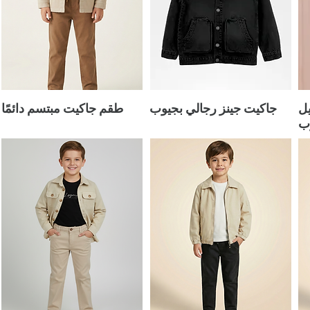
يل
جاكيت جينز رجالي بجيوب
طقم جاكيت مبتسم دائمًا
ب