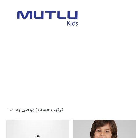
ترتيب حسب:
موصى به