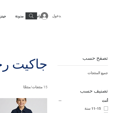
تسجيل الدخول
تواصل
مدونة
جينز
تصفح حسب
جاكيت رج
جميع المنتجات
15 منتجات/منتجًا
تصنيف حسب
أنت
11-15 سنة