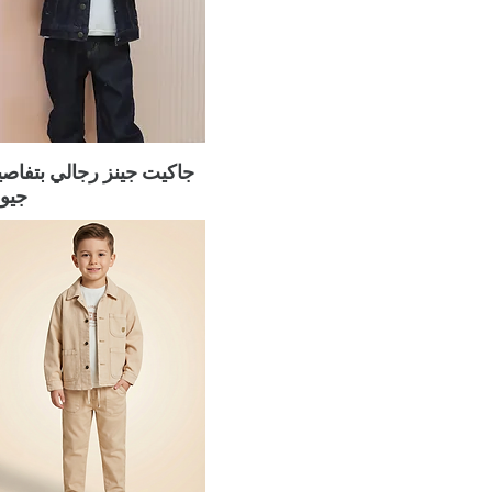
المنك
النيلي
جمل
حجر
رمادي
قهوة
جاكيت جينز رجالي بتفاص
كارميلانج
جيو
كاكي
كاكي فاتح