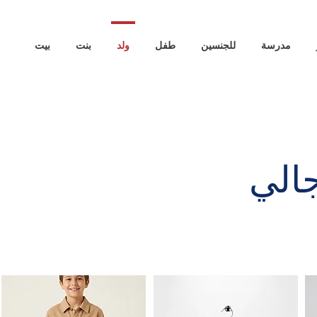
مدرسة
للجنسين
طفل
ولد
بنت
بيت
الي