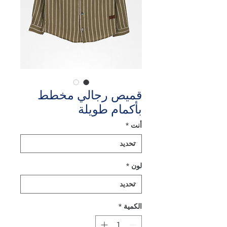
قميص رجالي مخطط
بأكمام طويلة
أنت
*
لون
*
الكمية
*