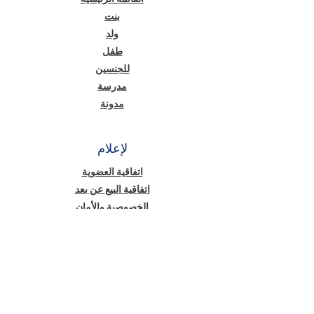
بنت
ولد
طفل
للجنسين
مدرسة
مدونة
لإعلام
اتفاقية العضوية
اتفاقية البيع عن بعد
الخصوصية والأمان
نص معلومات قانون حماية البيانات الشخصية
(KVKK)
سياسة ملفات تعريف الارتباط
أخبار منّا