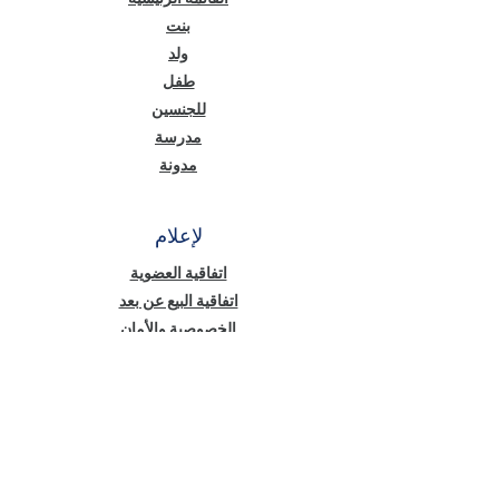
بنت
ولد
طفل
للجنسين
مدرسة
مدونة
لإعلام
اتفاقية العضوية
اتفاقية البيع عن بعد
الخصوصية والأمان
نص معلومات قانون حماية البيانات الشخصية
(KVKK)
سياسة ملفات تعريف الارتباط
أخبار منّا