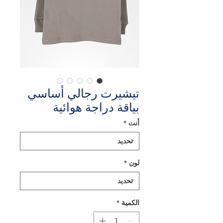
تيشيرت رجالي أساسي
بياقة دراجة هوائية
أنت
*
لون
*
الكمية
*