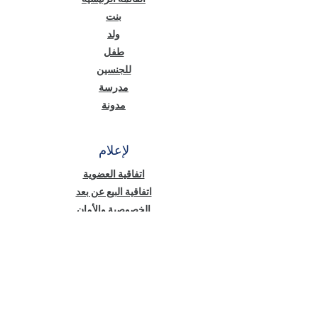
بنت
ولد
طفل
للجنسين
مدرسة
مدونة
لإعلام
اتفاقية العضوية
اتفاقية البيع عن بعد
الخصوصية والأمان
نص معلومات قانون حماية البيانات الشخصية
(KVKK)
سياسة ملفات تعريف الارتباط
أخبار منّا