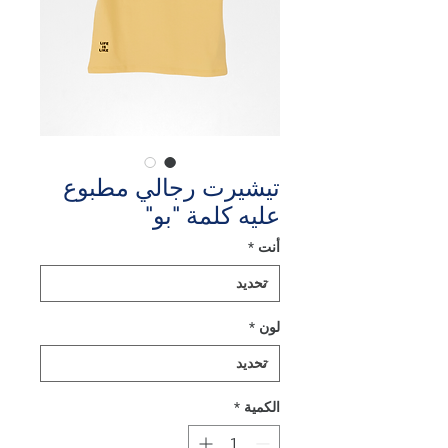
تيشيرت رجالي مطبوع
عليه كلمة "بو"
أنت
*
لون
*
الكمية
*