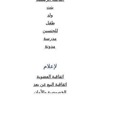
بنت
ولد
طفل
للجنسين
مدرسة
مدونة
لإعلام
اتفاقية العضوية
اتفاقية البيع عن بعد
الخصوصية والأمان
نص معلومات قانون حماية البيانات الشخصية
(KVKK)
سياسة ملفات تعريف الارتباط
أخبار منّا