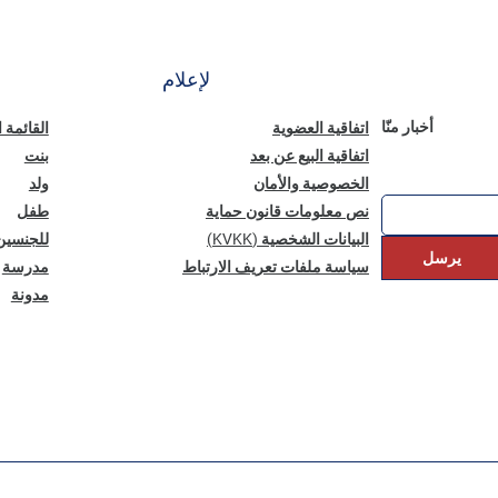
لإعلام
أخبار منّا
اتفاقية العضوية
القائمة 
اتفاقية البيع عن بعد
بنت
الخصوصية والأمان
ولد
نص معلومات قانون حماية
طفل
البيانات الشخصية (KVKK)
للجنسين
يرسل
سياسة ملفات تعريف الارتباط
مدرسة
مدونة