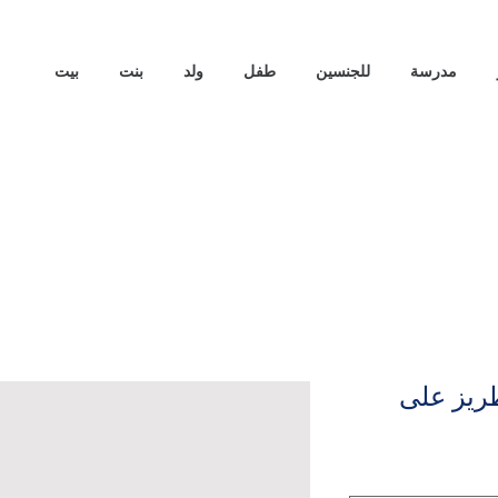
مدرسة
للجنسين
طفل
ولد
بنت
بيت
طريز على