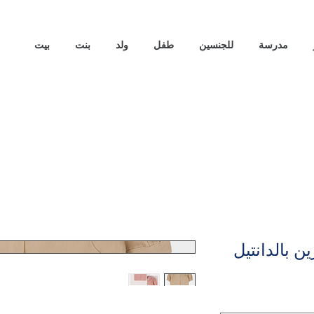
مدرسة
للجنسين
طفل
ولد
بنت
بيت
 بالدانتيل