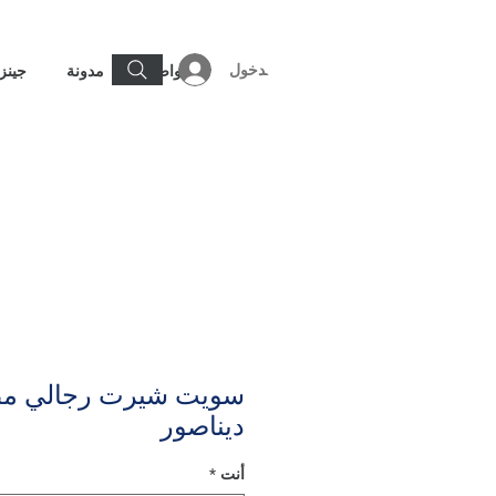
تسجيل الدخول
تواصل
مدونة
جينز
سويت شيرت رجالي مط
ديناصور
أنت
*