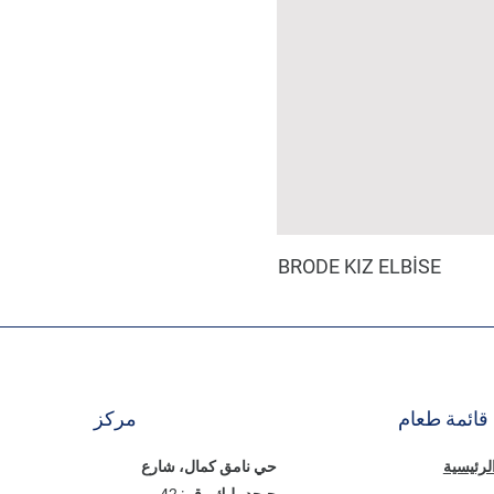
BRODE KIZ ELBİSE
قائمة طعام
مركز
الرئيسية
حي نامق كمال، شارع
جيجدمليك رقم: 42