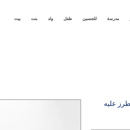
مدرسة
للجنسين
طفل
ولد
بنت
بيت
رز عليه