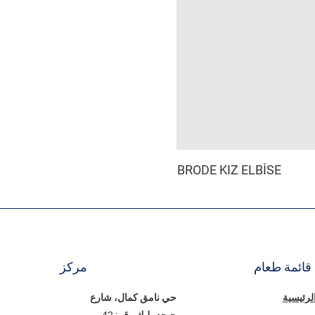
BRODE KIZ ELBİSE
قائمة طعام
مركز
الرئيسية
حي نامق كمال، شارع
جيجدمليك رقم: 42