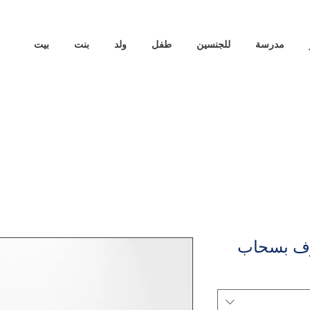
مدرسة
للجنسين
طفل
ولد
بنت
بيت
وف بسحاب